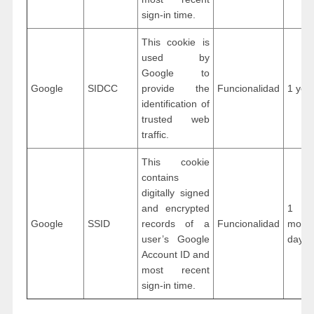
sign-in time.
This cookie is
used by
Google to
Google
SIDCC
provide the
Funcionalidad
1 yea
identification of
trusted web
traffic.
This cookie
contains
digitally signed
and encrypted
1 ye
Google
SSID
records of a
Funcionalidad
mon
user’s Google
days
Account ID and
most recent
sign-in time.