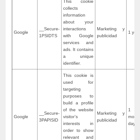
This cookie
collects
information
about your
__Secure-
interactions
Marketing y
Google
1 yea
1PSIDTS
with Google
publicidad
services and
ads. It contains
a unique
identifier.
This cookie is
used for
targeting
purposes to
build a profile
of the website
1 ye
__Secure-
Marketing y
Google
visitor's
mon
3PAPISID
publicidad
interests in
days
order to show
relevant and