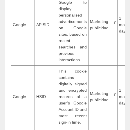
Google to
display
personalised
1 ye
advertisements
Marketing y
Google
APISID
mon
on Google
publicidad
days
sites, based on
recent
searches and
previous
interactions.
This cookie
contains
digitally signed
and encrypted
1 ye
Marketing y
Google
HSID
records of a
mon
publicidad
user’s Google
days
Account ID and
most recent
sign-in time.