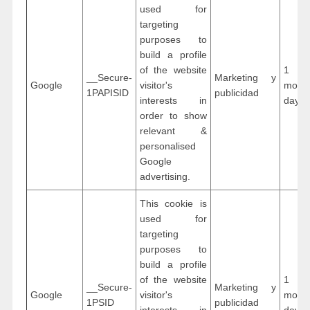
used for
targeting
purposes to
build a profile
of the website
1 ye
__Secure-
Marketing y
Google
visitor's
mon
1PAPISID
publicidad
interests in
days
order to show
relevant &
personalised
Google
advertising.
This cookie is
used for
targeting
purposes to
build a profile
of the website
1 ye
__Secure-
Marketing y
Google
visitor's
mon
1PSID
publicidad