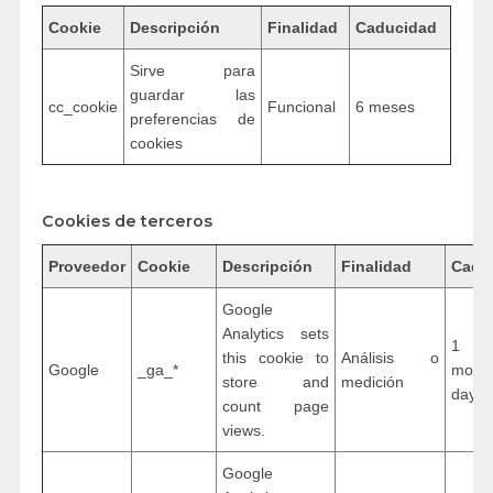
Cookie
Descripción
Finalidad
Caducidad
Sirve para
guardar las
cc_cookie
Funcional
6 meses
preferencias de
cookies
Cookies de terceros
Proveedor
Cookie
Descripción
Finalidad
Cadu
Google
Analytics sets
1 ye
this cookie to
Análisis o
Google
_ga_*
mon
store and
medición
days
count page
views.
Google