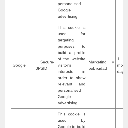
personalised
Google
advertising.
This cookie is
used for
targeting
purposes to
build a profile
of the website
1 ye
__Secure-
Marketing y
Google
visitor's
mon
3PSID
publicidad
interests in
days
order to show
relevant and
personalised
Google
advertising.
This cookie is
used by
Google to build