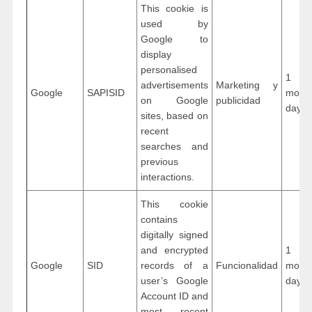
This cookie is
used by
Google to
display
personalised
1 ye
advertisements
Marketing y
Google
SAPISID
mon
on Google
publicidad
days
sites, based on
recent
searches and
previous
interactions.
This cookie
contains
digitally signed
and encrypted
1 ye
Google
SID
records of a
Funcionalidad
mon
user’s Google
days
Account ID and
most recent