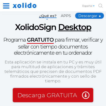
Español
¿Qué es?
APPS
Descargar
XolidoSign
Desktop
Programa
GRATUITO
para firmar, verificar y
sellar con tiempo documentos
electrónicamente en tu ordenador
Esta aplicación se instala en tu PC y es muy útil
para multitud de aplicaciones y trámites
telemáticos que precisen de documentos PDF
firmados electrónicamente y con sello de
tiempo.
Descarga GRATUITA