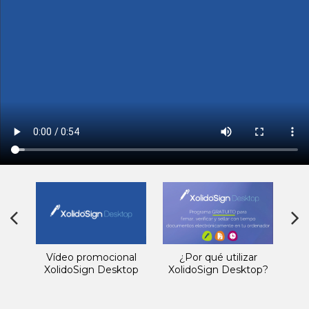
Previous
Next
po
Vídeo promocional
¿Por qué utilizar
Fi
n
XolidoSign Desktop
XolidoSign Desktop?
ele
top
Xo